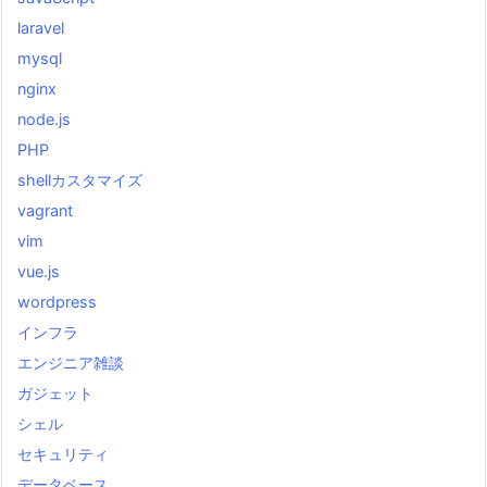
laravel
mysql
nginx
node.js
PHP
shellカスタマイズ
vagrant
vim
vue.js
wordpress
インフラ
エンジニア雑談
ガジェット
シェル
セキュリティ
データベース