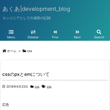
あくあ|development_blog
エンジニアとしての成長の記録
Menu
Sidebar
Prev
Next
Search
ホーム
>
css
cssのpxとemについて
2018年9月23日
css
css
広告