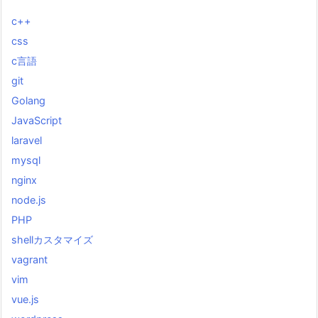
c++
css
c言語
git
Golang
JavaScript
laravel
mysql
nginx
node.js
PHP
shellカスタマイズ
vagrant
vim
vue.js