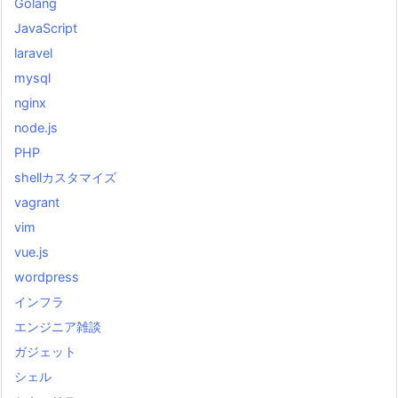
Golang
JavaScript
laravel
mysql
nginx
node.js
PHP
shellカスタマイズ
vagrant
vim
vue.js
wordpress
インフラ
エンジニア雑談
ガジェット
シェル