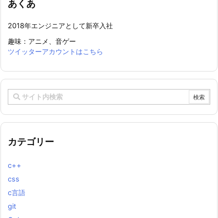
あくあ
2018年エンジニアとして新卒入社
趣味：アニメ、音ゲー
ツイッターアカウントはこちら
カテゴリー
c++
css
c言語
git