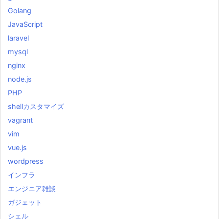
Golang
JavaScript
laravel
mysql
nginx
node.js
PHP
shellカスタマイズ
vagrant
vim
vue.js
wordpress
インフラ
エンジニア雑談
ガジェット
シェル