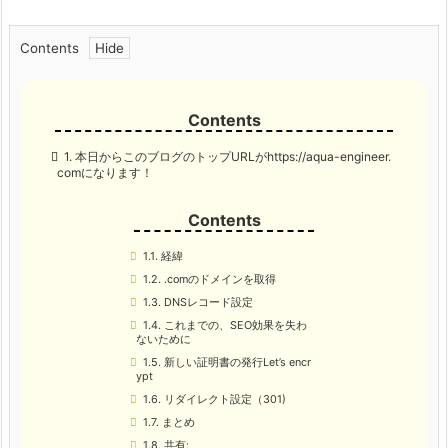
Contents
1.
本日からこのブログのトップURLがhttps://aqua-engineer.
comになります！
1.1.
経緯
1.2.
.comのドメインを取得
1.3.
DNSレコード設定
1.4.
これまでの、SEO効果を失わ
ないために
1.5.
新しい証明書の発行Let’s encr
ypt
1.6.
リダイレクト設定（301)
1.7.
まとめ
1.8.
共有: