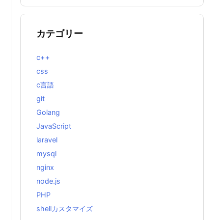
カテゴリー
c++
css
c言語
git
Golang
JavaScript
laravel
mysql
nginx
node.js
PHP
shellカスタマイズ