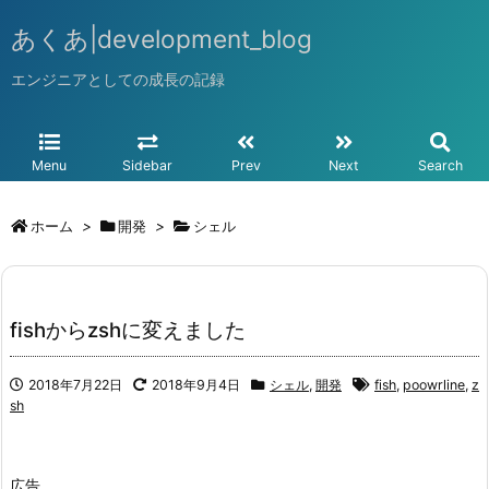
あくあ|development_blog
エンジニアとしての成長の記録
Menu
Sidebar
Prev
Next
Search
ホーム
>
開発
>
シェル
fishからzshに変えました
2018年7月22日
2018年9月4日
シェル
,
開発
fish
,
poowrline
,
z
sh
広告