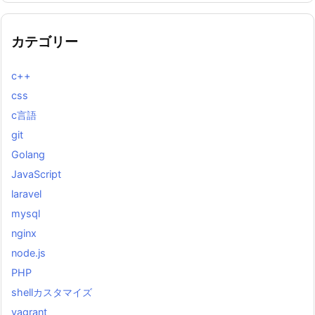
カテゴリー
c++
css
c言語
git
Golang
JavaScript
laravel
mysql
nginx
node.js
PHP
shellカスタマイズ
vagrant