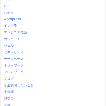
vim
vue.js
wordpress
インフラ
エンジニア雑談
ガジェット
シェル
セキュリティ
データベース
ネットワーク
フレムワーク
ブログ
今週実現したいこと
未分類
競プロ
開発