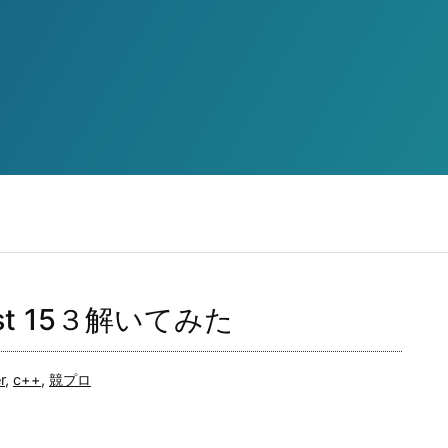
ntest 15３解いてみた
r
,
c++
,
競プロ