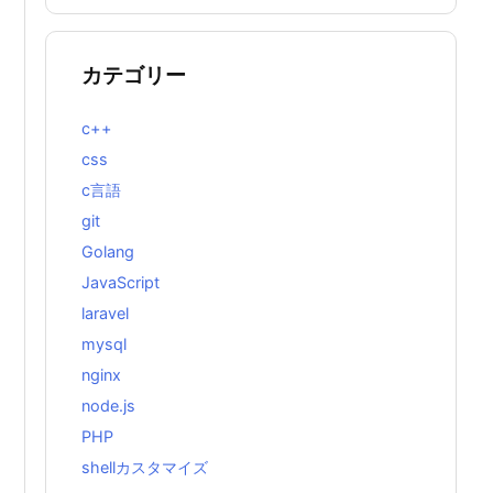
カテゴリー
c++
css
c言語
git
Golang
JavaScript
laravel
mysql
nginx
node.js
PHP
shellカスタマイズ