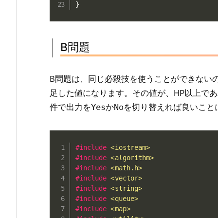
}
B問題
B問題は、同じ必殺技を使うことができない
足した値になります。その値が、HP以上で
件で出力を
か
を切り替えれば良いこと
Yes
No
#
include
<iostream>
#
include
<algorithm>
#
include
<math.h>
#
include
<vector>
#
include
<string>
#
include
<queue>
#
include
<map>