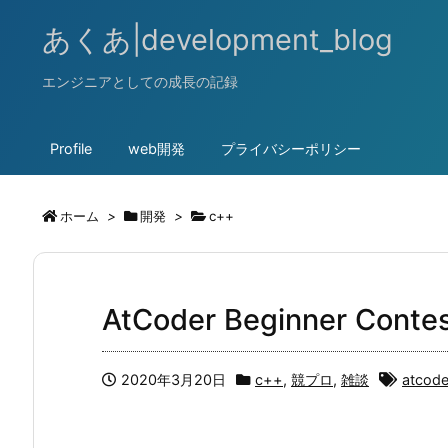
あくあ|development_blog
エンジニアとしての成長の記録
Profile
web開発
プライバシーポリシー
ホーム
>
開発
>
c++
AtCoder Beginner Co
2020年3月20日
c++
,
競プロ
,
雑談
atcode