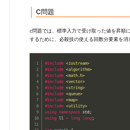
C問題
c問題では、標準入力で受け取った値を昇順
するために、必殺技の使える回数分要素を消
#
include
<iostream>
#
include
<algorithm>
#
include
<math.h>
#
include
<vector>
#
include
<string>
#
include
<queue>
#
include
<map>
#
include
<utility>
using
namespace
 std
;
using
 ll 
=
long
long
;