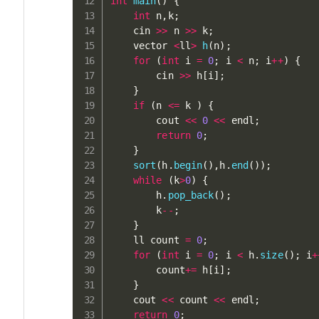
int
main
(
)
{
int
 n
,
k
;
    cin 
>>
 n 
>>
 k
;
    vector 
<
ll
>
h
(
n
)
;
for
(
int
 i 
=
0
;
 i 
<
 n
;
 i
++
)
{
        cin 
>>
 h
[
i
]
;
}
if
(
n 
<=
 k 
)
{
        cout 
<<
0
<<
 endl
;
return
0
;
}
sort
(
h
.
begin
(
)
,
h
.
end
(
)
)
;
while
(
k
>
0
)
{
        h
.
pop_back
(
)
;
        k
--
;
}
    ll count 
=
0
;
for
(
int
 i 
=
0
;
 i 
<
 h
.
size
(
)
;
 i
+
        count
+=
 h
[
i
]
;
}
    cout 
<<
 count 
<<
 endl
;
return
0
;