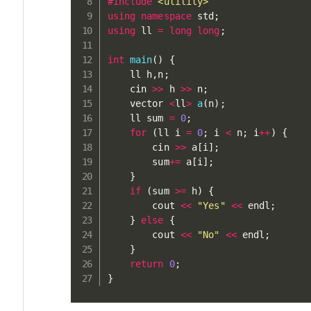
#
include
<utility>
using
namespace
 std
;
using
 ll 
=
long
long
;
int
main
(
)
{
    ll h
,
n
;
    cin 
>>
 h 
>>
 n
;
    vector 
<
ll
>
a
(
n
)
;
    ll sum 
=
0
;
for
(
ll i 
=
0
;
 i 
<
 n
;
 i
++
)
{
        cin 
>>
 a
[
i
]
;
        sum
+=
 a
[
i
]
;
}
if
(
sum 
>=
 h
)
{
        cout 
<<
"Yes"
<<
 endl
;
}
else
{
        cout 
<<
"No"
<<
 endl
;
}
return
0
;
}