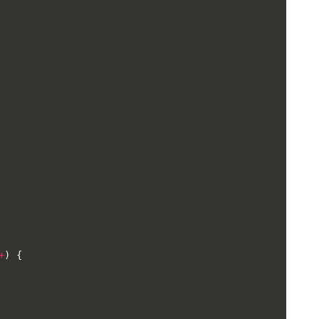
+
)
{