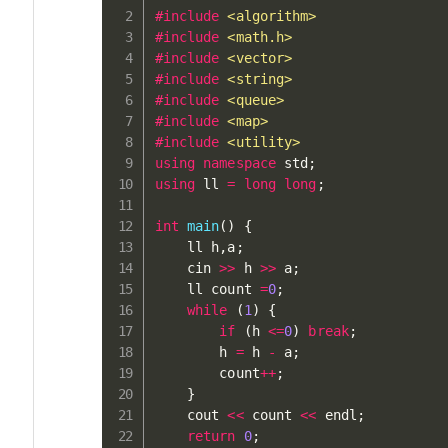
#
include
<algorithm>
#
include
<math.h>
#
include
<vector>
#
include
<string>
#
include
<queue>
#
include
<map>
#
include
<utility>
using
namespace
 std
;
using
 ll 
=
long
long
;
int
main
(
)
{
    ll h
,
a
;
    cin 
>>
 h 
>>
 a
;
    ll count 
=
0
;
while
(
1
)
{
if
(
h 
<=
0
)
break
;
        h 
=
 h 
-
 a
;
        count
++
;
}
    cout 
<<
 count 
<<
 endl
;
return
0
;