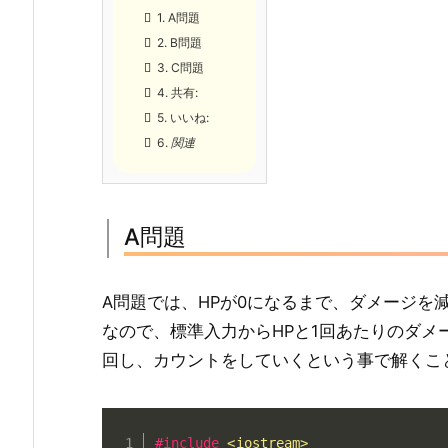
1.
A問題
2.
B問題
3.
C問題
4.
共有:
5.
いいね:
6.
関連
A問題
A問題では、HPが0になるまで、ダメージを
なので、標準入力からHPと1回あたりのダメ
回し、カウントをしていくという事で解くこ
#
include
<iostream>