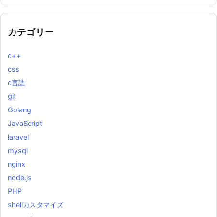
カテゴリー
c++
css
c言語
git
Golang
JavaScript
laravel
mysql
nginx
node.js
PHP
shellカスタマイズ