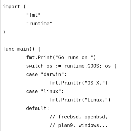
import (

	"fmt"

	"runtime"

)

func main() {

	fmt.Print("Go runs on ")

	switch os := runtime.GOOS; os {

	case "darwin":

		fmt.Println("OS X.")

	case "linux":

		fmt.Println("Linux.")

	default:

		// freebsd, openbsd,

		// plan9, windows...
