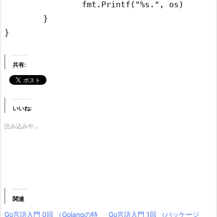
		fmt.Printf("%s.", os)

	}

}
共有:
いいね:
読み込み中…
関連
Go言語入門 0回 （Golangの特
Go言語入門 1回 （パッケージ