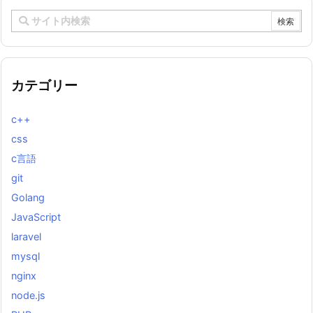
カテゴリー
c++
css
c言語
git
Golang
JavaScript
laravel
mysql
nginx
node.js