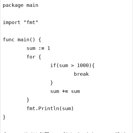
package main

import "fmt"

func main() {

	sum := 1

	for {

		if(sum > 1000){

			break

		}

		sum += sum

	}

	fmt.Println(sum)

}