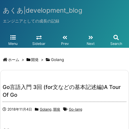
あくあ|development_blog
エンジニアとしての成長の記録
Menu
Sidebar
Prev
Next
Search
ホーム
>
開発
>
Golang
Go言語入門 3回 (for文などの基本記述編)A Tour
Of Go
2018年11月4日
Golang
,
開発
Go-lang