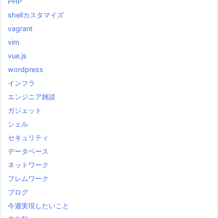
PHP
shellカスタマイズ
vagrant
vim
vue.js
wordpress
インフラ
エンジニア雑談
ガジェット
シェル
セキュリティ
データベース
ネットワーク
フレムワーク
ブログ
今週実現したいこと