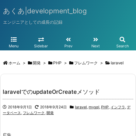
あくあ|development_blog
エンジニアとしての成長の記録
Menu
Sidebar
Prev
Next
Search
ホーム
>
開発
>
PHP
>
フレムワーク
>
laravel
laravelでのupdateOrCreateメソッド
2018年9月1日
2018年9月24日
laravel
,
mysql
,
PHP
,
インフラ
,
デ
ータベース
,
フレムワーク
,
開発
広告