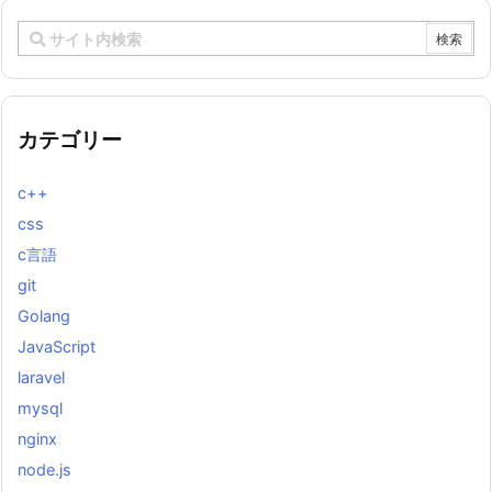
カテゴリー
c++
css
c言語
git
Golang
JavaScript
laravel
mysql
nginx
node.js