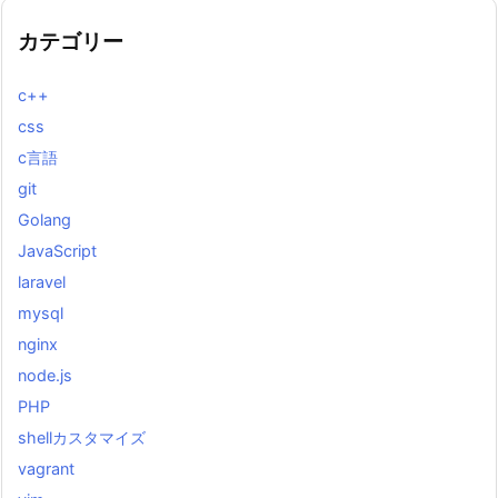
カテゴリー
c++
css
c言語
git
Golang
JavaScript
laravel
mysql
nginx
node.js
PHP
shellカスタマイズ
vagrant