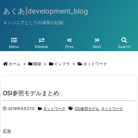
あくあ|development_blog
エンジニアとしての成長の記録
Menu
Sidebar
Prev
Next
Search
ホーム
>
開発
>
インフラ
>
ネットワーク
OSI参照モデルまとめ
2018年9月27日
ネットワーク
OSI参照モデル
,
ネットワーク
広告