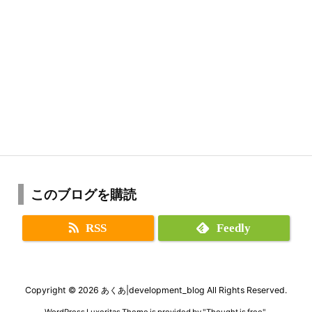
このブログを購読
RSS
Feedly
Copyright ©
2026
あくあ|development_blog
All Rights Reserved.
WordPress Luxeritas Theme is provided by "
Thought is free
".