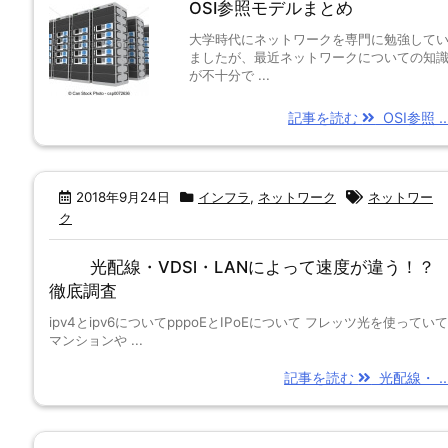
OSI参照モデルまとめ
大学時代にネットワークを専門に勉強して
ましたが、最近ネットワークについての知
が不十分で ...
記事を読む
OSI参照 ..
2018年9月24日
インフラ
,
ネットワーク
ネットワー
ク
光配線・VDSl・LANによって速度が違う！？
徹底調査
ipv4とipv6についてpppoEとIPoEについて フレッツ光を使っていて
マンションや ...
記事を読む
光配線・ ..