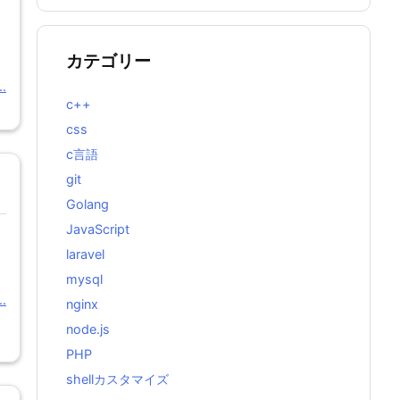
カテゴリー
.
c++
css
c言語
git
Golang
JavaScript
laravel
mysql
.
nginx
node.js
PHP
shellカスタマイズ