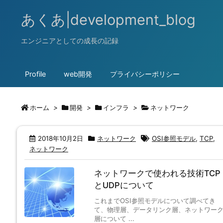
あくあ|development_blog
エンジニアとしての成長の記録
Profile
web開発
プライバシーポリシー
ホーム
>
開発
>
インフラ
>
ネットワーク
2018年10月2日
ネットワーク
OSI参照モデル
,
TCP
,
ネットワーク
ネットワークで使われる技術TCP
とUDPについて
これまでOSI参照モデルについて調べてき
て、物理層、データリンク層、ネットワー
層について ...