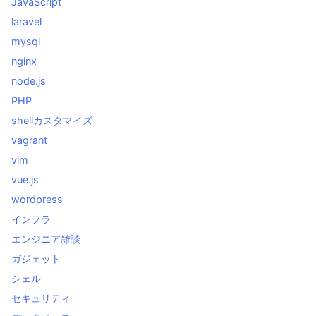
JavaScript
laravel
mysql
nginx
node.js
PHP
shellカスタマイズ
vagrant
vim
vue.js
wordpress
インフラ
エンジニア雑談
ガジェット
シェル
セキュリティ