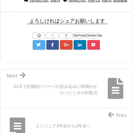
JavaScript
,
vue.js
javascript
,
vue-cli
,
vue.js
,
環境構築
よろしければシェアお願いします
!
0
Not Found
Service Una
Next
GCEで定期的にページの読み込みに時間がか
かったときの対処法
Prev
エンジニア2年目から3年目へ