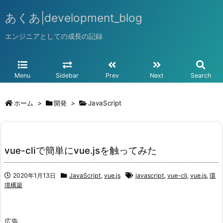
あくあ|development_blog
エンジニアとしての成長の記録
Menu
Sidebar
Prev
Next
Search
ホーム
>
開発
>
JavaScript
vue-cliで簡単にvue.jsを触ってみた
2020年1月13日
JavaScript
,
vue.js
javascript
,
vue-cli
,
vue.js
,
環
境構築
広告