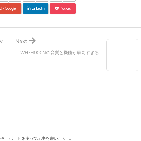
Google+
LinkedIn
Pocket
v
Next
WH-H900Nの音質と機能が最高すぎる！
oのキーボードを使って記事を書いたり ...