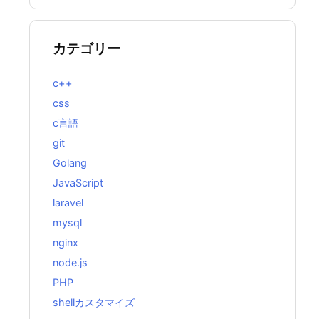
カテゴリー
c++
css
c言語
git
Golang
JavaScript
laravel
mysql
nginx
node.js
PHP
shellカスタマイズ