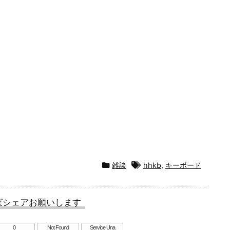
雑談
hhkb
,
キーボード
ばシェアお願いします
0
Not Found
Service Una